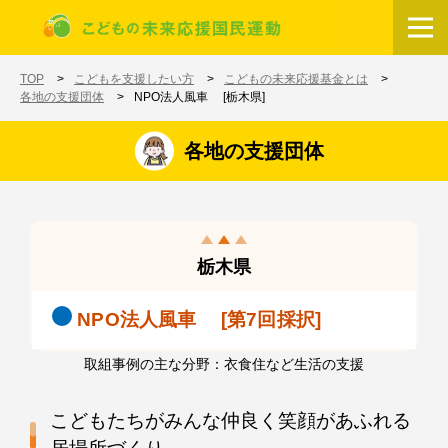
メインコンテンツに移動
ホーム
TOP
こどもを支援したい方
こどもの未来応援基金とは
各地の支援団体
NPO法人風車 [栃木県]
各地の支援団体
栃木県
NPO法人風車 [第7回採択]
取組事例の主な分野：衣食住など生活の支援
こどもたちがみんな仲良く笑顔があふれる