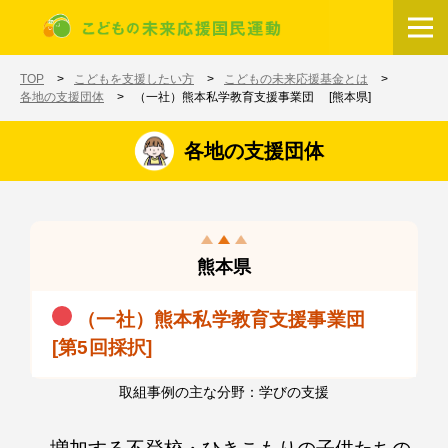
メインコンテンツに移動
ホーム
TOP
こどもを支援したい方
こどもの未来応援基金とは
各地の支援団体
（一社）熊本私学教育支援事業団 [熊本県]
各地の支援団体
熊本県
（一社）熊本私学教育支援事業団
[第5回採択]
取組事例の主な分野：学びの支援