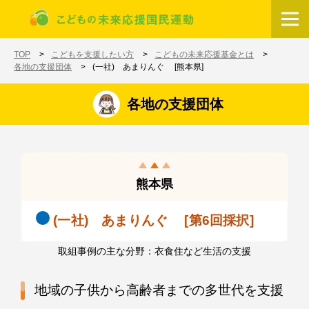
メインコンテンツに移動
ホーム
TOP
こどもを支援したい方
こどもの未来応援基金とは
各地の支援団体
(一社) あまりんぐ [熊本県]
各地の支援団体
熊本県
(一社) あまりんぐ [第6回採択]
取組事例の主な分野：衣食住など生活の支援
地域の子供から高齢者までの多世代を支援