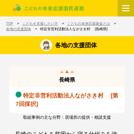
メインコンテンツに移動
ホーム
TOP
こどもを支援したい方
こどもの未来応援基金とは
各地の支援団体
特定非営利活動法人ながさき村 [長崎県]
各地の支援団体
長崎県
特定非営利活動法人ながさき村 [第
7回採択]
取組事例の主な分野：居場所の提供・相談支援