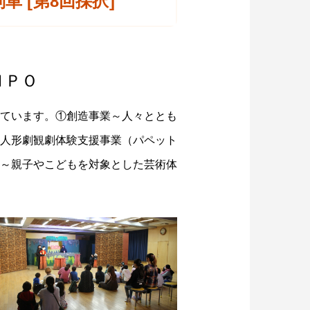
 [第8回採択]
ＮＰＯ
ています。①創造事業～人々ととも
人形劇観劇体験支援事業（パペット
～親子やこどもを対象とした芸術体