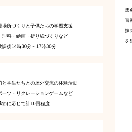
集
：
習
居場所づくりと子供たちの学習支援
妹
・理科・絵画・折り紙づくりなど
を
後14時30分～17時30分
消と学生たちとの屋外交流の体験活動
ポーツ・リクレーションゲームなど
節に応じて計10回程度