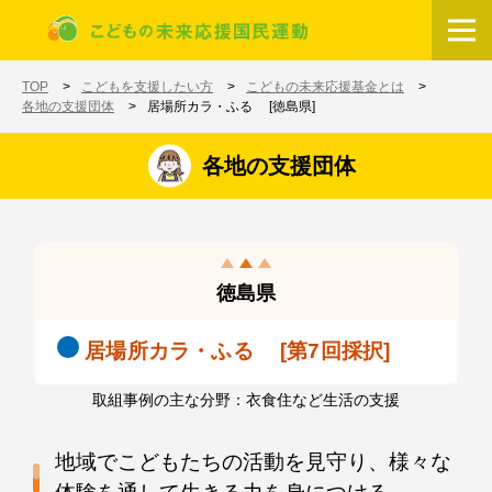
メインコンテンツに移動
ホーム
TOP
こどもを支援したい方
こどもの未来応援基金とは
各地の支援団体
居場所カラ・ふる [徳島県]
各地の支援団体
徳島県
居場所カラ・ふる [第7回採択]
取組事例の主な分野：衣食住など生活の支援
地域でこどもたちの活動を見守り、様々な