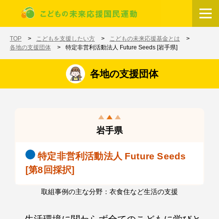
メインコンテンツに移動
ホーム
TOP
こどもを支援したい方
こどもの未来応援基金とは
各地の支援団体
特定非営利活動法人 Future Seeds [岩手県]
各地の支援団体
岩手県
特定非営利活動法人 Future Seeds
[第8回採択]
取組事例の主な分野：衣食住など生活の支援