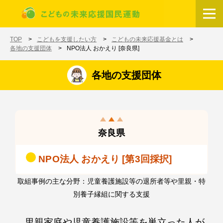
メインコンテンツに移動
ホーム
TOP
こどもを支援したい方
こどもの未来応援基金とは
各地の支援団体
NPO法人 おかえり [奈良県]
各地の支援団体
奈良県
NPO法人 おかえり [第3回採択]
取組事例の主な分野：児童養護施設等の退所者等や里親・特
別養子縁組に関する支援
里親家庭や児童養護施設等を巣立った人が