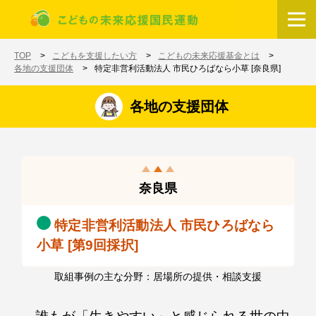
メインコンテンツに移動
ホーム
TOP
こどもを支援したい方
こどもの未来応援基金とは
各地の支援団体
特定非営利活動法人 市民ひろばなら小草 [奈良県]
各地の支援団体
奈良県
特定非営利活動法人 市民ひろばなら
小草 [第9回採択]
取組事例の主な分野：居場所の提供・相談支援