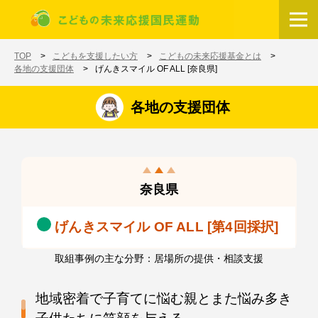
メインコンテンツに移動
ホーム
TOP
こどもを支援したい方
こどもの未来応援基金とは
各地の支援団体
げんきスマイル OF ALL [奈良県]
各地の支援団体
奈良県
げんきスマイル OF ALL [第4回採択]
取組事例の主な分野：居場所の提供・相談支援
地域密着で子育てに悩む親とまた悩み多き