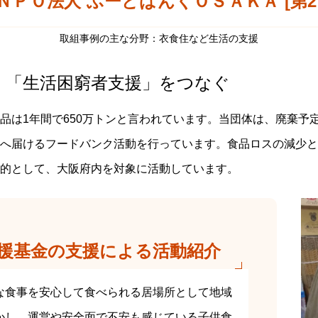
ＮＰＯ法人 ふーどばんくＯＳＡＫＡ [第2
取組事例の主な分野：衣食住など生活の支援
」「生活困窮者支援」をつなぐ
品は1年間で650万トンと言われています。当団体は、廃棄予
へ届けるフードバンク活動を行っています。食品ロスの減少と
的として、大阪府内を対象に活動しています。
援基金の支援による活動紹介
な食事を安心して食べられる居場所として地域
かし、運営や安全面で不安も感じている子供食