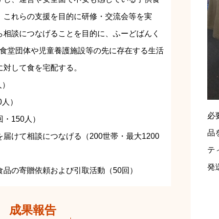
、これらの支援を目的に研修・交流会等を実
ら相談につなげることを目的に、ふーどばんく
供食堂団体や児童養護施設等の先に存在する生活
に対して食を宅配する。
人）
0人）
必
・150人）
品
届けて相談につなげる（200世帯・最大1200
テ
発
食品の寄贈依頼および引取活動（50回）
成果報告