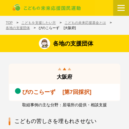
メインコンテンツに移動
ホーム
TOP
こどもを支援したい方
こどもの未来応援基金とは
各地の支援団体
ぴのこらーず [大阪府]
各地の支援団体
大阪府
ぴのこらーず [第7回採択]
取組事例の主な分野：居場所の提供・相談支援
こどもの苦しさを埋もれさせない