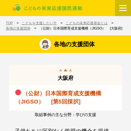
メインコンテンツに移動
ホーム
TOP
こどもを支援したい方
こどもの未来応援基金とは
各地の支援団体
（公財）日本国際育成支援機構（JIGSO） [大阪府]
各地の支援団体
大阪府
（公財）日本国際育成支援機構
（JIGSO） [第5回採択]
取組事例の主な分野：学びの支援