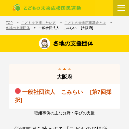
メインコンテンツに移動
ホーム
TOP
こどもを支援したい方
こどもの未来応援基金とは
各地の支援団体
一般社団法人 こみらい [大阪府]
各地の支援団体
大阪府
一般社団法人 こみらい [第7回採
択]
取組事例の主な分野：学びの支援