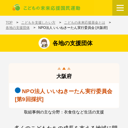
メインコンテンツに移動
ホーム
TOP
こどもを支援したい方
こどもの未来応援基金とは
各地の支援団体
NPO法人 いいねきーたん実行委員会 [大阪府]
各地の支援団体
大阪府
NPO法人 いいねきーたん実行委員会
[第9回採択]
取組事例の主な分野：衣食住など生活の支援