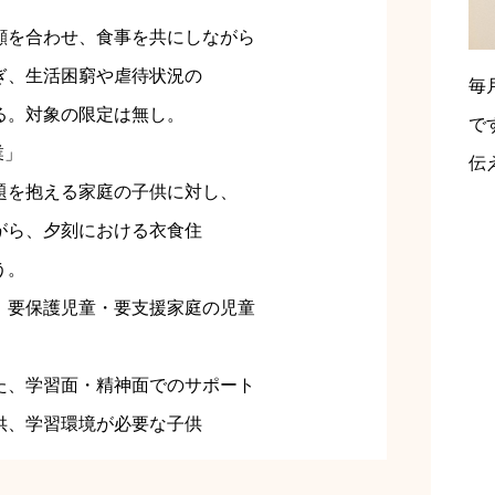
顔を合わせ、食事を共にしながら
ぎ、生活困窮や虐待状況の
毎
る。対象の限定は無し。
で
業」
伝
題を抱える家庭の子供に対し、
がら、夕刻における衣食住
う。
、要保護児童・要支援家庭の児童
た、学習面・精神面でのサポート
供、学習環境が必要な子供