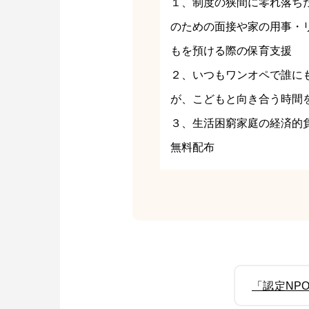
１、制度の狭間に零れ落ち
のための面接や家の用事・
もを預ける際の保育支援
２、いつもワンオペで誰に
が、こどもと向き合う時間
３、生活困窮家庭の経済的
無料配布
「認定NP