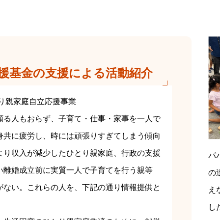
援基金の支援による活動紹介
とり親家庭自立応援事業
頼る人もおらず、子育て・仕事・家事を一人で
身共に疲労し、時には頑張りすぎてしまう傾向
より収入が減少したひとり親家庭、行政の支援
パ
い離婚成立前に実質一人で子育てを行う親等
の
がない。これらの人を、下記の通り情報提供と
え
。
し