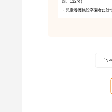
回、132名）
・児童養護施設卒園者に対
「N