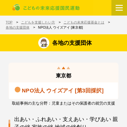
メインコンテンツに移動
ホーム
TOP
こどもを支援したい方
こどもの未来応援基金とは
各地の支援団体
NPO法人 ウイズアイ [東京都]
各地の支援団体
東京都
NPO法人 ウイズアイ [第3回採択]
取組事例の主な分野：児童またはその保護者の就労の支援
出あい・ふれあい・支えあい・学びあい 親