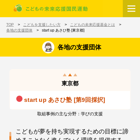
メインコンテンツに移動
ホーム
TOP
こどもを支援したい方
こどもの未来応援基金とは
各地の支援団体
start up あさひ塾 [東京都]
各地の支援団体
東京都
start up あさひ塾 [第9回採択]
取組事例の主な分野：学びの支援
こどもが夢を持ち実現するための目標に諦