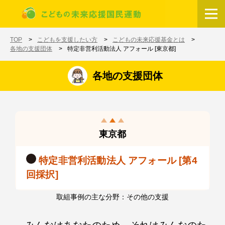
メインコンテンツに移動
ホーム
TOP
こどもを支援したい方
こどもの未来応援基金とは
各地の支援団体
特定非営利活動法人 アフォール [東京都]
各地の支援団体
東京都
特定非営利活動法人 アフォール [第4
回採択]
取組事例の主な分野：その他の支援