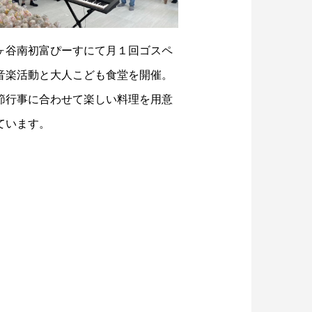
ヶ谷南初富ぴーすにて月１回ゴスペ
音楽活動と大人こども食堂を開催。
節行事に合わせて楽しい料理を用意
ています。