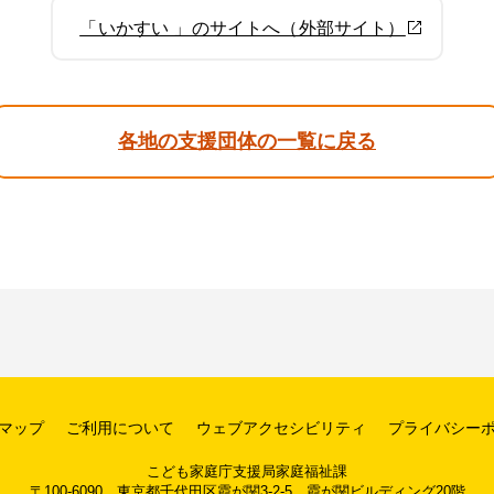
「いかすい 」のサイトへ（外部サイト）
各地の支援団体の一覧に戻る
マップ
ご利用について
ウェブアクセシビリティ
プライバシー
こども家庭庁支援局家庭福祉課
〒100-6090 東京都千代田区霞が関3-2-5 霞が関ビルディング20階